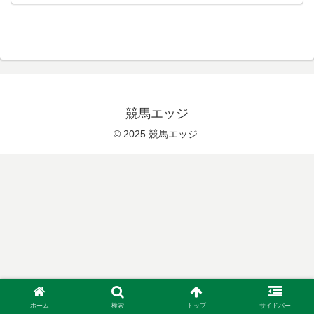
競馬エッジ
© 2025 競馬エッジ.
ホーム
検索
トップ
サイドバー